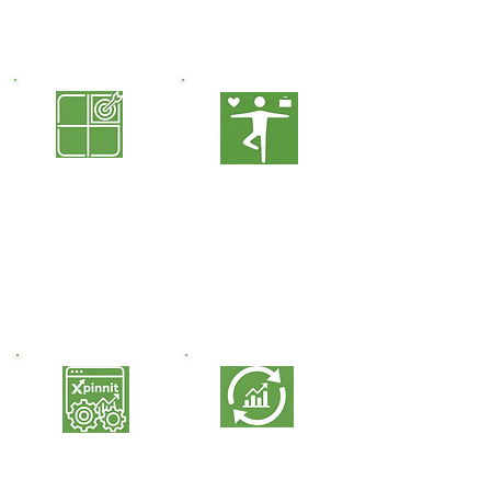
mantenerla bajo control
Blocking y calendarios
de forma permanente.
inteligentes para
maximizar tu enfoque.
Priorización
Equilibrio
con Criterio
Vida-Trabajo
Herramientas prácticas
Desarrollo de
para distinguir lo vital
hábitos para
de lo urgente,
gestionar proyectos
aplicables a tu vida
y actividades sin
laboral y privada.
estrés en el trabajo y
vida diaria.
Optimización de
Análisis y Mejora
Xpinnit
Continua