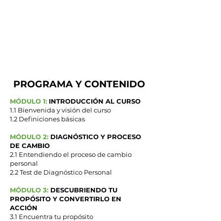
Metodologías para
Tips probados y
revisar tus
configuraciones de
avances, corregir
fugas de tiempo y
experto para sacar el
la mejora
máximo provecho a
continua de tu
nuestra plataforma.
sistema
PROGRAMA Y CONTENIDO
​MÓDULO 1:
INTRODUCCIÓN AL CURSO
1.1 Bienvenida y visión del curso
1.2 Definiciones básicas​
MÓDULO 2:
DIAGNÓSTICO Y PROCESO
DE CAMBIO
2.1 Entendiendo el proceso de cambio
personal
2.2 Test de Diagnóstico Personal
MÓDULO 3:
DESCUBRIENDO TU
PROPÓSITO Y CONVERTIRLO EN
ACCIÓN
3.1 Encuentra tu propósito