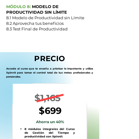
MÓDULO 8:
MODELO DE
PRODUCTIVIDAD SIN LÍMITE
8.1 Modelo de Productividad sin Límite
8.2 Aprovecha tus beneficios
8.3 Test Final de Productividad​​
PRECIO
Accede al curso que te enseña a priorizar lo importante y utiliza
Xpinnit para tomar el control total de tus metas profesionales y
personales.
$1,165
$6
99
Ahorra ​un 40%
8 módulos integrales del Curso
de Gestión del Tiempo y
productividad con Xpinnit